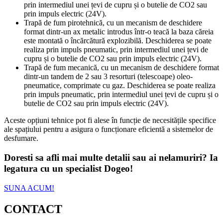
prin intermediul unei țevi de cupru și o butelie de CO2 sau
prin impuls electric (24V).
Trapă de fum pirotehnică, cu un mecanism de deschidere
format dintr-un ax metalic introdus într-o teacă la baza căreia
este montată o încărcătură explozibilă. Deschiderea se poate
realiza prin impuls pneumatic, prin intermediul unei țevi de
cupru și o butelie de CO2 sau prin impuls electric (24V).
Trapă de fum mecanică, cu un mecanism de deschidere format
dintr-un tandem de 2 sau 3 resorturi (telescoape) oleo-
pneumatice, comprimate cu gaz. Deschiderea se poate realiza
prin impuls pneumatic, prin intermediul unei țevi de cupru și o
butelie de CO2 sau prin impuls electric (24V).
Aceste opțiuni tehnice pot fi alese în funcție de necesitățile specifice
ale spațiului pentru a asigura o funcționare eficientă a sistemelor de
desfumare.
Doresti sa afli mai multe detalii sau ai nelamuriri? Ia
legatura cu un specialist Dogeo!
SUNA ACUM!
CONTACT