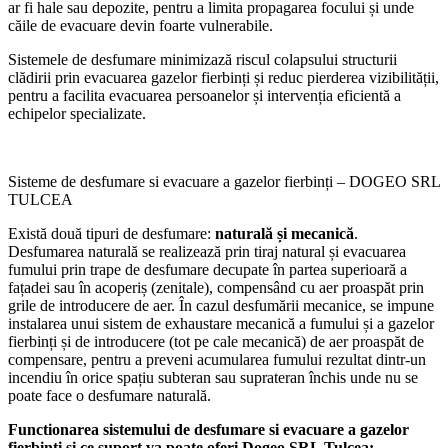
ar fi hale sau depozite, pentru a limita propagarea focului și unde
căile de evacuare devin foarte vulnerabile.
Sistemele de desfumare minimizază riscul colapsului structurii
clădirii prin evacuarea gazelor fierbinți și reduc pierderea vizibilității,
pentru a facilita evacuarea persoanelor și intervenția eficientă a
echipelor specializate.
Sisteme de desfumare si evacuare a gazelor fierbinți – DOGEO SRL
TULCEA
Există două tipuri de desfumare:
naturală și mecanică
.
Desfumarea naturală se realizează prin tiraj natural și evacuarea
fumului prin trape de desfumare decupate în partea superioară a
fațadei sau în acoperiș (zenitale), compensând cu aer proaspăt prin
grile de introducere de aer. În cazul desfumării mecanice, se impune
instalarea unui sistem de exhaustare mecanică a fumului și a gazelor
fierbinți și de introducere (tot pe cale mecanică) de aer proaspăt de
compensare, pentru a preveni acumularea fumului rezultat dintr-un
incendiu în orice spațiu subteran sau suprateran închis unde nu se
poate face o desfumare naturală.
Functionarea sistemului de desfumare si evacuare a gazelor
fierbinti si ce suport va poate oferi Dogeo SRL Tulcea: