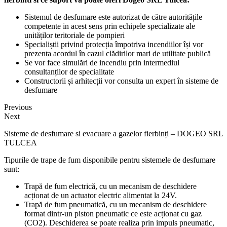
Sistemul de desfumare este autorizat de către autoritățile
competente in acest sens prin echipele specializate ale
unităților teritoriale de pompieri
Specialiștii privind protecția împotriva incendiilor își vor
prezenta acordul în cazul clădirilor mari de utilitate publică
Se vor face simulări de incendiu prin intermediul
consultanților de specialitate
Constructorii și arhitecții vor consulta un expert în sisteme de
desfumare
Previous
Next
Sisteme de desfumare si evacuare a gazelor fierbinți – DOGEO SRL
TULCEA
Tipurile de trape de fum disponibile pentru sistemele de desfumare
sunt:
Trapă de fum electrică, cu un mecanism de deschidere
acționat de un actuator electric alimentat la 24V.
Trapă de fum pneumatică, cu un mecanism de deschidere
format dintr-un piston pneumatic ce este acționat cu gaz
(CO2). Deschiderea se poate realiza prin impuls pneumatic,