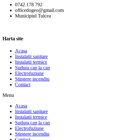
0742 178 792
officedogeo@gmail.com
Municipiul Tulcea
Harta site
Acasa
Instalatii sanitare
Instalatii termice
Sudura cap la cap
Electrofuziune
Stingere incendiu
Contact
Menu
Acasa
Instalatii sanitare
Instalatii termice
Sudura cap la cap
Electrofuziune
Stingere incendiu
Contact