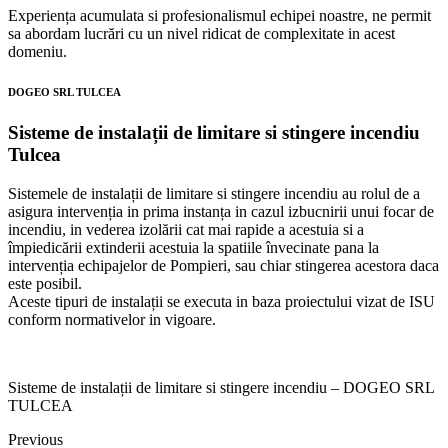
Experiența acumulata si profesionalismul echipei noastre, ne permit
sa abordam lucrări cu un nivel ridicat de complexitate in acest
domeniu.
DOGEO SRL TULCEA
Sisteme de instalații de limitare si stingere incendiu
Tulcea
Sistemele de instalații de limitare si stingere incendiu au rolul de a
asigura intervenția in prima instanța in cazul izbucnirii unui focar de
incendiu, in vederea izolării cat mai rapide a acestuia si a
împiedicării extinderii acestuia la spatiile învecinate pana la
intervenția echipajelor de Pompieri, sau chiar stingerea acestora daca
este posibil.
Aceste tipuri de instalații se executa in baza proiectului vizat de ISU
conform normativelor in vigoare.
Sisteme de instalații de limitare si stingere incendiu – DOGEO SRL
TULCEA
Previous